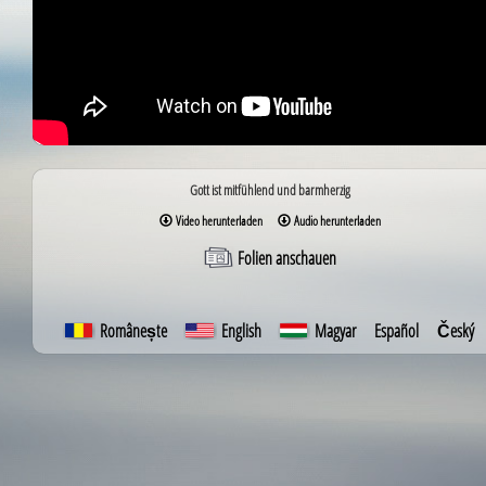
Gott ist mitfühlend und barmherzig
Video herunterladen
Audio herunterladen
Folien anschauen
Românește
English
Magyar
Español
Český